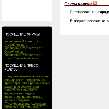
Фирмы раздела
Сортировать по:
город
Выберите регион:
ПОСЛЕДНИЕ ФИРМЫ
Управление Росреестра по
Томской области
Управление Росреестра по
Омской области
Управление Росреестра по
Новосибирской области
ПОСЛЕДНИЕ ПРЕСС-
РЕЛИЗЫ
Предпринимательство в крупных
городах СФО — Новосибирск,
Красноярск, Омск: региональные
различия и возможности
Агробизнес Сибирского
федерального округа:
инвестиции, переработка и
экспорт продукции
IT и цифровая трансформация
бизнеса в СФО: сибирские