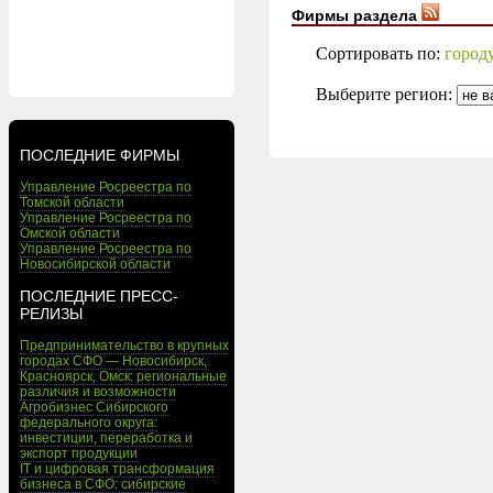
Фирмы раздела
Сортировать по:
город
Выберите регион:
ПОСЛЕДНИЕ ФИРМЫ
Управление Росреестра по
Томской области
Управление Росреестра по
Омской области
Управление Росреестра по
Новосибирской области
ПОСЛЕДНИЕ ПРЕСС-
РЕЛИЗЫ
Предпринимательство в крупных
городах СФО — Новосибирск,
Красноярск, Омск: региональные
различия и возможности
Агробизнес Сибирского
федерального округа:
инвестиции, переработка и
экспорт продукции
IT и цифровая трансформация
бизнеса в СФО: сибирские