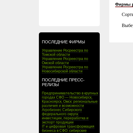
Фирмы 
Сорт
Выбе
ПОСЛЕДНИЕ ФИРМЫ
Управление Росреестра по
Томской области
Управление Росреестра по
Омской области
Управление Росреестра по
Новосибирской области
ПОСЛЕДНИЕ ПРЕСС-
РЕЛИЗЫ
Предпринимательство в крупных
городах СФО — Новосибирск,
Красноярск, Омск: региональные
различия и возможности
Агробизнес Сибирского
федерального округа:
инвестиции, переработка и
экспорт продукции
IT и цифровая трансформация
бизнеса в СФО: сибирские