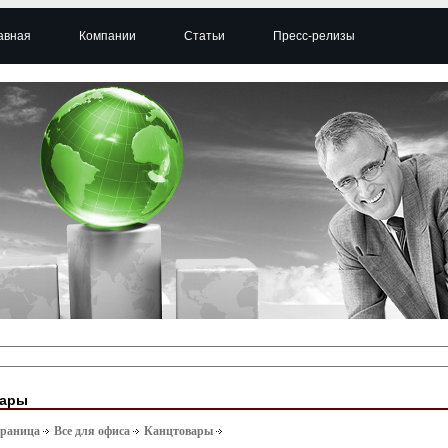
авная
Компании
Статьи
Пресс-релизы
вары
траница
Все для офиса
Канцтовары