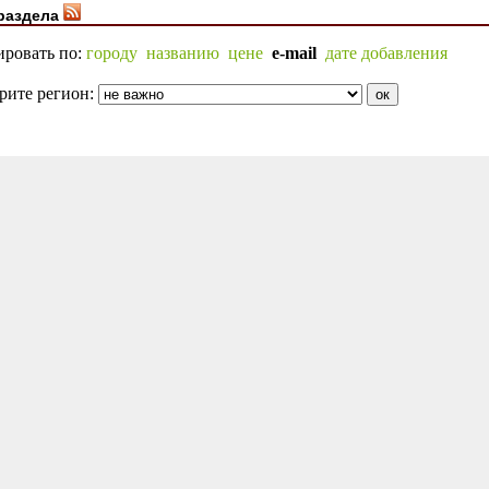
раздела
ировать по:
городу
названию
цене
e-mail
дате добавления
рите регион: