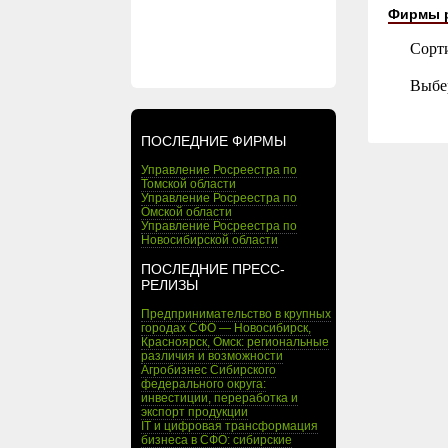
Фирмы 
Сорт
Выбе
ПОСЛЕДНИЕ ФИРМЫ
Управление Росреестра по
Томской области
Управление Росреестра по
Омской области
Управление Росреестра по
Новосибирской области
ПОСЛЕДНИЕ ПРЕСС-
РЕЛИЗЫ
Предпринимательство в крупных
городах СФО — Новосибирск,
Красноярск, Омск: региональные
различия и возможности
Агробизнес Сибирского
федерального округа:
инвестиции, переработка и
экспорт продукции
IT и цифровая трансформация
бизнеса в СФО: сибирские