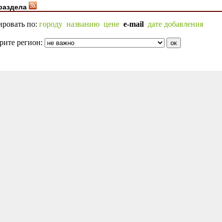
раздела
ировать по:
городу
названию
цене
e-mail
дате добавления
рите регион: