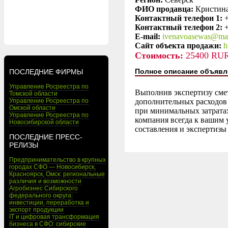
ФИО продавца:
Кристин
Контактный телефон 1:
+
Контактный телефон 2:
+
E-mail:
ivenavoasewas@mai
Сайт объекта продажи:
h
Стоимость:
25400 RU
Полное описание объявл
ПОСЛЕДНИЕ ФИРМЫ
Управление Росреестра по
Выполнив экспертизу сме
Томской области
Управление Росреестра по
дополнительных расходов
Омской области
при минимальных затратах
Управление Росреестра по
компания всегда к вашим 
Новосибирской области
составления и экспертизы
ПОСЛЕДНИЕ ПРЕСС-
РЕЛИЗЫ
Предпринимательство в крупных
городах СФО — Новосибирск,
Красноярск, Омск: региональные
различия и возможности
Агробизнес Сибирского
федерального округа:
инвестиции, переработка и
экспорт продукции
IT и цифровая трансформация
бизнеса в СФО: сибирские