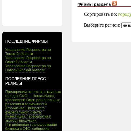
Фирмы раздела
Сортировать по:
город
Выберите регион:
ПОСЛЕДНИЕ ФИРМЫ
Управление Росреестра по
Томской области
Управление Росреестра по
Омской области
Управление Росреестра по
Новосибирской области
ПОСЛЕДНИЕ ПРЕСС-
РЕЛИЗЫ
Предпринимательство в крупных
городах СФО — Новосибирск,
Красноярск, Омск: региональные
различия и возможности
Агробизнес Сибирского
федерального округа:
инвестиции, переработка и
экспорт продукции
IT и цифровая трансформация
бизнеса в СФО: сибирские