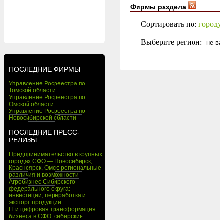
Фирмы раздела
Сортировать по:
город
Выберите регион:
ПОСЛЕДНИЕ ФИРМЫ
Управление Росреестра по
Томской области
Управление Росреестра по
Омской области
Управление Росреестра по
Новосибирской области
ПОСЛЕДНИЕ ПРЕСС-
РЕЛИЗЫ
Предпринимательство в крупных
городах СФО — Новосибирск,
Красноярск, Омск: региональные
различия и возможности
Агробизнес Сибирского
федерального округа:
инвестиции, переработка и
экспорт продукции
IT и цифровая трансформация
бизнеса в СФО: сибирские