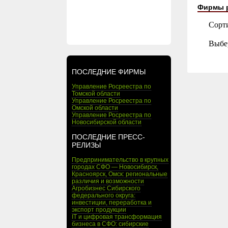
Фирмы 
Сорт
Выбе
ПОСЛЕДНИЕ ФИРМЫ
Управление Росреестра по
Томской области
Управление Росреестра по
Омской области
Управление Росреестра по
Новосибирской области
ПОСЛЕДНИЕ ПРЕСС-
РЕЛИЗЫ
Предпринимательство в крупных
городах СФО — Новосибирск,
Красноярск, Омск: региональные
различия и возможности
Агробизнес Сибирского
федерального округа:
инвестиции, переработка и
экспорт продукции
IT и цифровая трансформация
бизнеса в СФО: сибирские