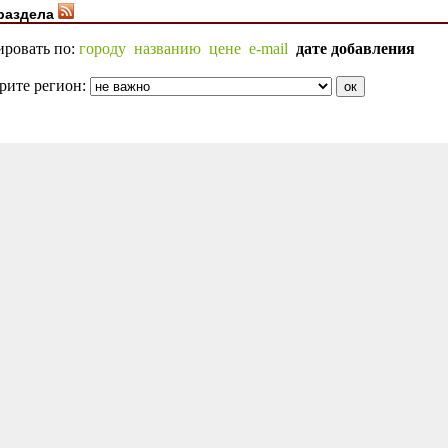
раздела
ировать по:
городу
названию
цене
e-mail
дате добавления
рите регион: