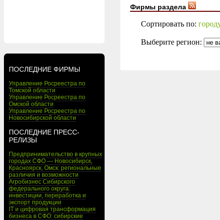
Фирмы раздела
Сортировать по:
город
Выберите регион:
ПОСЛЕДНИЕ ФИРМЫ
Управление Росреестра по
Томской области
Управление Росреестра по
Омской области
Управление Росреестра по
Новосибирской области
ПОСЛЕДНИЕ ПРЕСС-
РЕЛИЗЫ
Предпринимательство в крупных
городах СФО — Новосибирск,
Красноярск, Омск: региональные
различия и возможности
Агробизнес Сибирского
федерального округа:
инвестиции, переработка и
экспорт продукции
IT и цифровая трансформация
бизнеса в СФО: сибирские