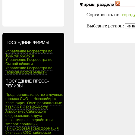
Фирмы раздела
Сортировать по:
город
Выберите регион:
ПОСЛЕДНИЕ ФИРМЫ
Управление Росреестра по
Томской области
Управление Росреестра по
Омской области
Управление Росреестра по
Новосибирской области
ПОСЛЕДНИЕ ПРЕСС-
РЕЛИЗЫ
Предпринимательство в крупных
городах СФО — Новосибирск,
Красноярск, Омск: региональные
различия и возможности
Агробизнес Сибирского
федерального округа:
инвестиции, переработка и
экспорт продукции
IT и цифровая трансформация
бизнеса в СФО: сибирские