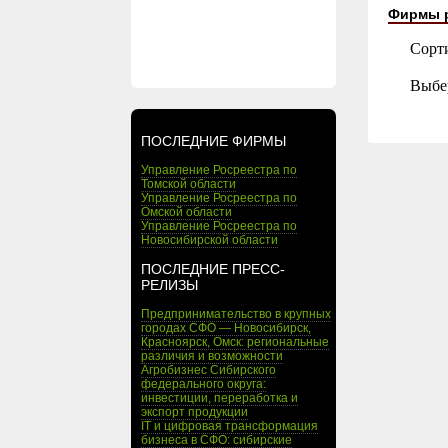
Фирмы 
Сорт
Выбе
ПОСЛЕДНИЕ ФИРМЫ
Управление Росреестра по
Томской области
Управление Росреестра по
Омской области
Управление Росреестра по
Новосибирской области
ПОСЛЕДНИЕ ПРЕСС-
РЕЛИЗЫ
Предпринимательство в крупных
городах СФО — Новосибирск,
Красноярск, Омск: региональные
различия и возможности
Агробизнес Сибирского
федерального округа:
инвестиции, переработка и
экспорт продукции
IT и цифровая трансформация
бизнеса в СФО: сибирские