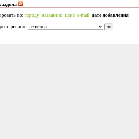
раздела
ировать по:
городу
названию
цене
e-mail
дате добавления
рите регион: