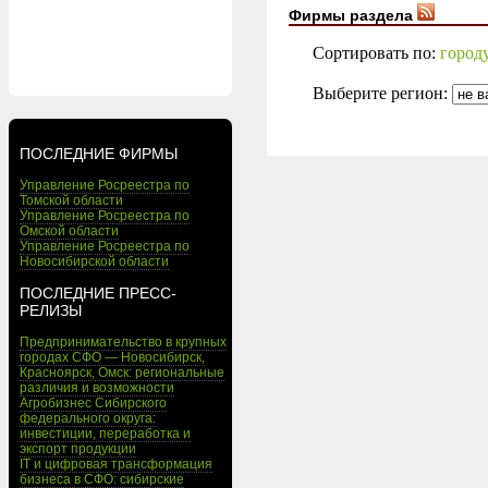
Фирмы раздела
Сортировать по:
город
Выберите регион:
ПОСЛЕДНИЕ ФИРМЫ
Управление Росреестра по
Томской области
Управление Росреестра по
Омской области
Управление Росреестра по
Новосибирской области
ПОСЛЕДНИЕ ПРЕСС-
РЕЛИЗЫ
Предпринимательство в крупных
городах СФО — Новосибирск,
Красноярск, Омск: региональные
различия и возможности
Агробизнес Сибирского
федерального округа:
инвестиции, переработка и
экспорт продукции
IT и цифровая трансформация
бизнеса в СФО: сибирские