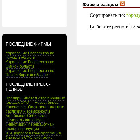
Фирмы раздела
Сортировать по:
город
Выберите регион:
ПОСЛЕДНИЕ ФИРМЫ
Управление Росреестра по
Томской области
Управление Росреестра по
Омской области
Управление Росреестра по
Новосибирской области
ПОСЛЕДНИЕ ПРЕСС-
РЕЛИЗЫ
Предпринимательство в крупных
городах СФО — Новосибирск,
Красноярск, Омск: региональные
различия и возможности
Агробизнес Сибирского
федерального округа:
инвестиции, переработка и
экспорт продукции
IT и цифровая трансформация
бизнеса в СФО: сибирские