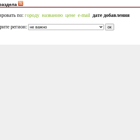
раздела
ировать по:
городу
названию
цене
e-mail
дате добавления
рите регион: