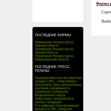
Фирмы 
Сорт
Выбе
ПОСЛЕДНИЕ ФИРМЫ
Управление Росреестра по
Томской области
Управление Росреестра по
Омской области
Управление Росреестра по
Новосибирской области
ПОСЛЕДНИЕ ПРЕСС-
РЕЛИЗЫ
Предпринимательство в крупных
городах СФО — Новосибирск,
Красноярск, Омск: региональные
различия и возможности
Агробизнес Сибирского
федерального округа:
инвестиции, переработка и
экспорт продукции
IT и цифровая трансформация
бизнеса в СФО: сибирские